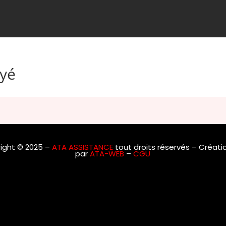
oyé
ight © 2025 –
ATA ASSISTANCE
tout droits réservés –
Créatio
par
ATA-WEB
–
CGU